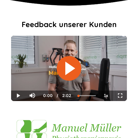
Feedback unserer Kunden
0:00
/
2:02
1x
Current
Duration
Loaded
:
Play
Mute
Playback
Fullscree
Time
100.00%
Rate