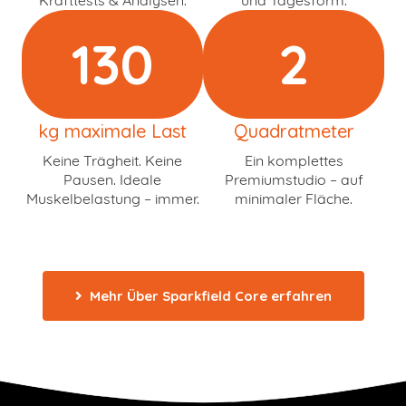
Krafttests & Analysen.
und Tagesform.
130
2
kg maximale Last
Quadratmeter
Keine Trägheit. Keine
Ein komplettes
Pausen. Ideale
Premiumstudio – auf
Muskelbelastung – immer.
minimaler Fläche.
Mehr Über Sparkfield Core erfahren