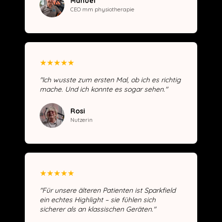
Manuel
CEO mm physiotherapie
★
★
★
★
★
"Ich wusste zum ersten Mal, ob ich es richtig
mache. Und ich konnte es sogar sehen."
Rosi
Nutzerin
★
★
★
★
★
"Für unsere älteren Patienten ist Sparkfield
ein echtes Highlight – sie fühlen sich
sicherer als an klassischen Geräten."