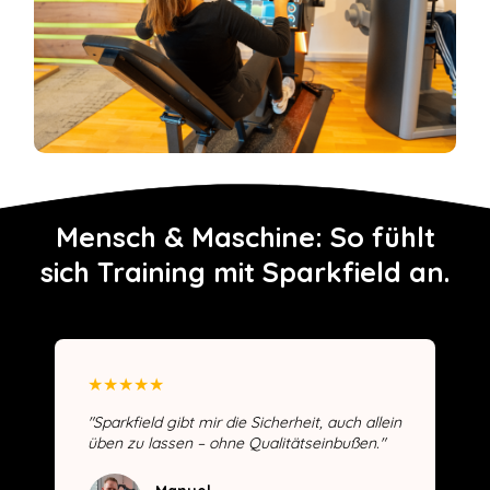
Mensch & Maschine: So fühlt
sich Training mit Sparkfield an.
★
★
★
★
★
"Sparkfield gibt mir die Sicherheit, auch allein
üben zu lassen – ohne Qualitätseinbußen."